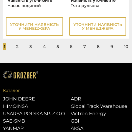
Наявність уточнюйте
Наявність уточнюйте
Насос водяний
Тяга рульова
УТОЧНИТИ НАЯВНІСТЬ
УТОЧНИТИ НАЯВНІСТЬ
У МЕНЕДЖЕРА
У МЕНЕДЖЕРА
1
2
3
4
5
6
7
8
9
10
Каталог
JOHN DEERE
ADR
HIMOINSA
Global Track Warehouse
USARYA POLSKA SP. Z O.O
Victron Energy
SAE-SMB
GBI
YANMAR
AKSA