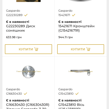
Gaspardo
Gaspardo
G22230289
15421671
Є в наявності
Є в наявності
G22230289 Диск
15421671 Кронштейн
соняшник
(G15421671R)
633.98
грн
944.11
грн
КУПИТИ
КУПИТИ
Gaspardo
Gaspardo
G16630430
G15423810
Є в наявності
Є в наявності
G16630430 (G16630430R)
G15423810 Вісь