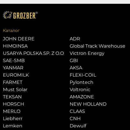
Каталог
JOHN DEERE
ADR
HIMOINSA
Global Track Warehouse
USARYA POLSKA SP. Z O.O
Victron Energy
SAE-SMB
GBI
YANMAR
AKSA
EUROMILK
FLEXI-COIL
FARMET
Pylontech
Must Solar
Voltronic
TEKSAN
AMAZONE
HORSCH
NEW HOLLAND
MERLO
CLAAS
Liebherr
CNH
Lemken
Dewulf