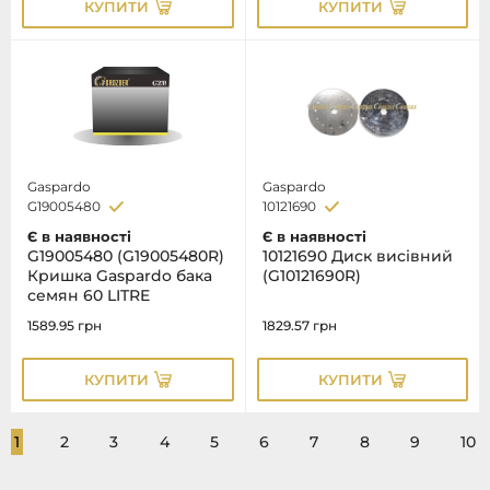
КУПИТИ
КУПИТИ
Gaspardo
Gaspardo
G19005480
10121690
Є в наявності
Є в наявності
G19005480 (G19005480R)
10121690 Диск висівний
Кришка Gaspardo бака
(G10121690R)
семян 60 LITRE
1589.95
грн
1829.57
грн
КУПИТИ
КУПИТИ
1
2
3
4
5
6
7
8
9
10