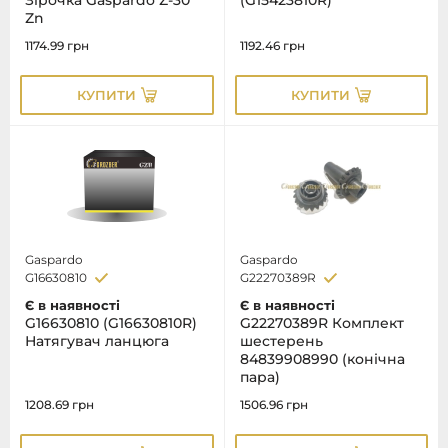
Зірочка Gaspardo Z-30
(G15423810R)
Zn
1174.99
грн
1192.46
грн
КУПИТИ
КУПИТИ
Gaspardo
Gaspardo
G16630810
G22270389R
Є в наявності
Є в наявності
G16630810 (G16630810R)
G22270389R Комплект
Натягувач ланцюга
шестерень
84839908990 (конічна
пара)
1208.69
грн
1506.96
грн