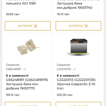
ланцюга ISO 10B1
Заглушка бака
мін.добрив 19001740
36.82
грн
76.13
грн
КУПИТИ
КУПИТИ
Gaspardo
Gaspardo
G66248187
G22220113
Є в наявності
Є в наявності
G66248187 (G66248187R)
G22220113 (G22220113R)
Заглушка бака мін.
Зірочка Gaspardo Z-10
добрив 19001770
Iron
159.12
грн
200.30
грн