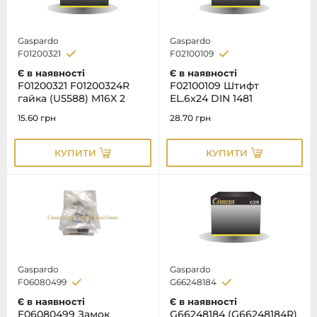
Gaspardo
Gaspardo
F01200321
F02100109
Є в наявності
Є в наявності
F01200321 F01200324R
F02100109 Штифт
гайка (U5588) M16X 2
EL.6x24 DIN 1481
15.60
грн
28.70
грн
КУПИТИ
КУПИТИ
Gaspardo
Gaspardo
F06080499
G66248184
Є в наявності
Є в наявності
F06080499 Замок
G66248184 (G66248184R)