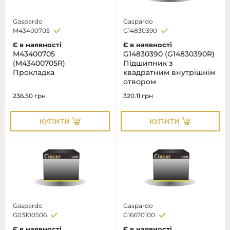
Gaspardo
Gaspardo
M43400705
G14830390
Є в наявності
Є в наявності
M43400705
G14830390 (G14830390R)
(M43400705R)
Підшипник з
Прокладка
квадратним внутрішнім
отвором
236.50
грн
320.11
грн
КУПИТИ
КУПИТИ
Gaspardo
Gaspardo
G03100506
G16670100
Є в наявності
Є в наявності