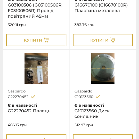
G03100506 (G03100506R,
G16670100 (G16670100R)
F03100506R) Провід
Пластина металева
повітряний 45мм
320.11
грн
383.76
грн
КУПИТИ
КУПИТИ
Gaspardo
Gaspardo
G22270452
G10123560
Є в наявності
Є в наявності
G22270452 Палець
G10123560 Диск
соняшник
466.13
грн
512.93
грн