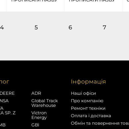
4
5
6
7
лог
Інформація
DEERE
ADR
Наші офіси
NSA
Global Track
Про компанію
Warehouse
YA
Ремонт техніки
A SP. Z
Victron
Оплата і доставка
Energy
Обмін та повернення тов
MB
GBI