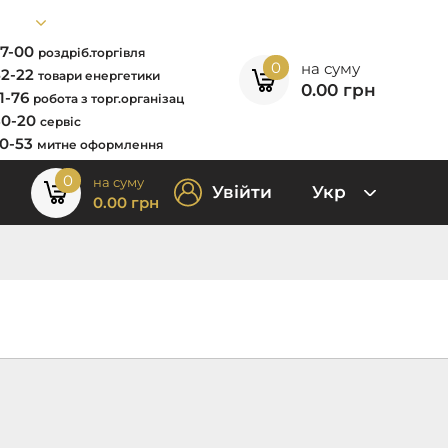
67-00
роздріб.торгівля
0
на суму
52-22
товари енергетики
0.00
грн
11-76
робота з торг.організац
80-20
сервіс
00-53
митне оформлення
0
на суму
Увійти
Укр
0.00
грн