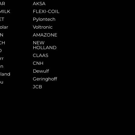
AR
AKSA
MILK
FLEXI-COIL
ET
Pylontech
olar
Voltronic
AN
AMAZONE
CH
NEW
HOLLAND
O
CLAAS
rr
CNH
en
Dewulf
land
Geringhoff
ou
JCB