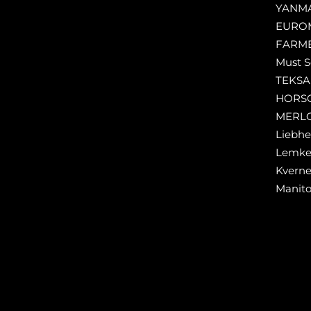
YANM
EURO
FARM
Must S
TEKS
HORS
MERL
Liebhe
Lemk
Kverne
Manit