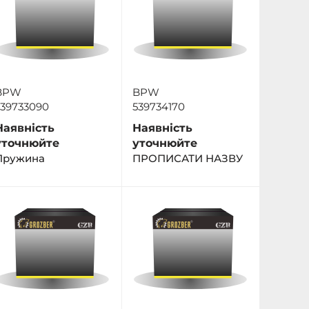
BPW
BPW
339733090
539734170
Наявність
Наявність
уточнюйте
уточнюйте
Пружина
ПРОПИСАТИ НАЗВУ