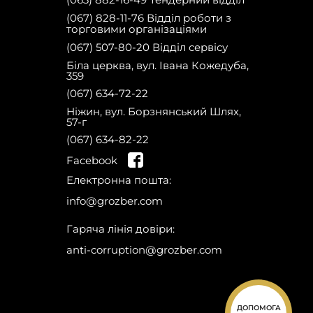
(067) 828-11-76 Відділ роботи з
торговими організаціями
(067) 507-80-20 Відділ сервісу
Біла церква, вул. Івана Кожедуба,
359
(067) 634-72-22
Ніжин, вул. Борзнянський Шлях,
57-г
(067) 634-82-22
на сайті та отримай
Facebook
знижку 10% на запчастини на першу
Зареєструйся
Електронна пошта:
покупку!
info@grozber.com
Гаряча лінія довіри:
anti-corruption@grozber.com
ДОПОМОГА