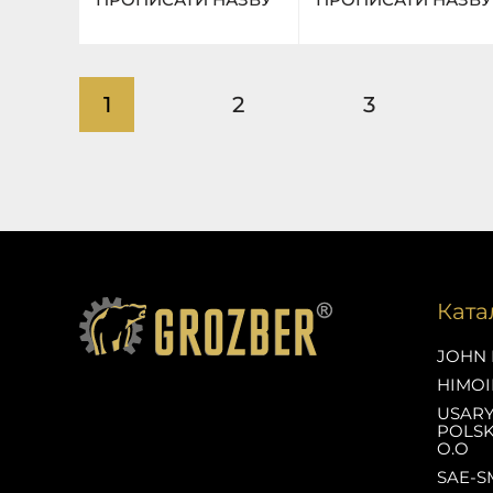
1
2
3
Ката
JOHN 
HIMOI
USAR
POLSK
O.O
SAE-S