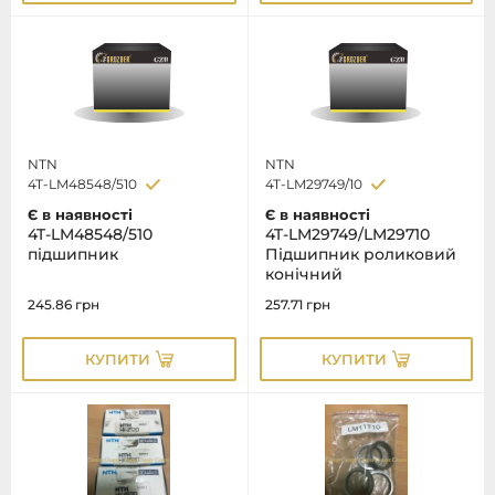
NTN
NTN
4T-LM48548/510
4T-LM29749/10
Є в наявності
Є в наявності
4T-LM48548/510
4T-LM29749/LM29710
підшипник
Підшипник роликовий
конічний
245.86
грн
257.71
грн
КУПИТИ
КУПИТИ