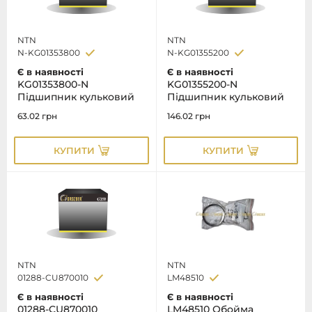
NTN
NTN
N-KG01353800
N-KG01355200
Є в наявності
Є в наявності
KG01353800-N
KG01355200-N
Підшипник кульковий
Підшипник кульковий
63.02
грн
146.02
грн
КУПИТИ
КУПИТИ
NTN
NTN
01288-CU870010
LM48510
Є в наявності
Є в наявності
01288-CU870010
LM48510 Обойма