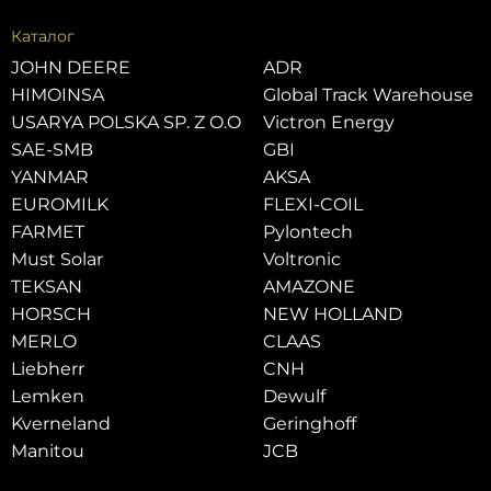
Каталог
JOHN DEERE
ADR
HIMOINSA
Global Track Warehouse
USARYA POLSKA SP. Z O.O
Victron Energy
SAE-SMB
GBI
YANMAR
AKSA
EUROMILK
FLEXI-COIL
FARMET
Pylontech
Must Solar
Voltronic
TEKSAN
AMAZONE
HORSCH
NEW HOLLAND
MERLO
CLAAS
Liebherr
CNH
Lemken
Dewulf
Kverneland
Geringhoff
Manitou
JCB