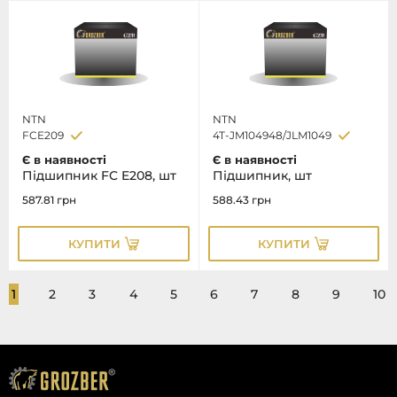
NTN
NTN
FCE209
4T-JM104948/JLM1049
Є в наявності
Є в наявності
Підшипник FC E208, шт
Підшипник, шт
587.81
грн
588.43
грн
КУПИТИ
КУПИТИ
1
2
3
4
5
6
7
8
9
10