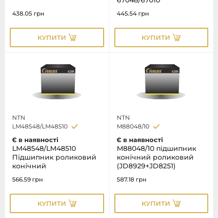
67048/67010
438.05
грн
445.54
грн
КУПИТИ
КУПИТИ
NTN
NTN
LM48548/LM48510
M88048/10
Є в наявності
Є в наявності
LM48548/LM48510
M88048/10 підшипник
Підшипник роликовий
конічний роликовий
конічний
(JD8929+JD8251)
566.59
грн
587.18
грн
КУПИТИ
КУПИТИ