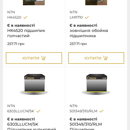
NTN
NTN
HK4520
LM11710
Є в наявності
Є в наявності
HK4520 підшипик
зовнішня обойма
голчастий
підшипника
257.71
грн
257.71
грн
КУПИТИ
КУПИТИ
NTN
NTN
6303LLUCM/5K
501349/310/RLM
Є в наявності
Є в наявності
6303LLUCM/5K
501349/310/RLM
Підшипник кульковий
Підшипник