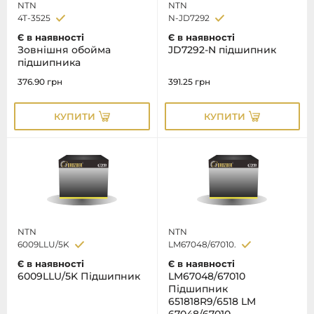
NTN
NTN
4T-3525
N-JD7292
Є в наявності
Є в наявності
Зовнiшня обойма
JD7292-N підшипник
пiдшипника
376.90
грн
391.25
грн
КУПИТИ
КУПИТИ
NTN
NTN
6009LLU/5K
LM67048/67010.
Є в наявності
Є в наявності
6009LLU/5K Підшипник
LM67048/67010
Підшипник
651818R9/6518 LM