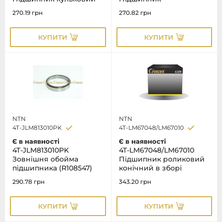
270.19
грн
270.82
грн
КУПИТИ
КУПИТИ
NTN
NTN
4T-JLM813010PK
4T-LM67048/LM67010
Є в наявності
Є в наявності
4T-JLM813010PK
4T-LM67048/LM67010
Зовнiшня обойма
Підшипник роликовий
пiдшипника (R108547)
конічний в зборі
290.78
грн
343.20
грн
КУПИТИ
КУПИТИ