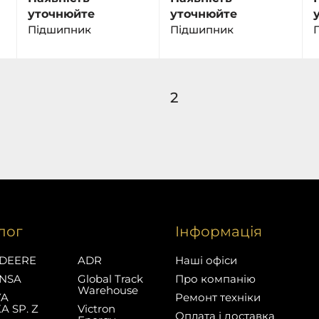
уточнюйте
уточнюйте
Підшипник
Підшипник
2
лог
Інформація
DEERE
ADR
Наші офіси
NSA
Global Track
Про компанію
Warehouse
YA
Ремонт техніки
A SP. Z
Victron
Оплата і доставка