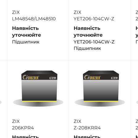
ZIX
ZIX
Z
LM48548/LM48510
YET206-104CW-Z
Наявність
Наявність
уточнюйте
уточнюйте
Підшипник
YET206-104CW-Z
Підшипник
ZIX
ZIX
Z
206KPR4
Z-208KRR4
Наявність
Наявність