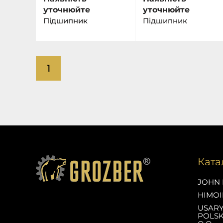
уточнюйте
уточнюйте
Підшипник
Підшипник
1
Ката
JOHN 
HIMOI
USAR
POLSK