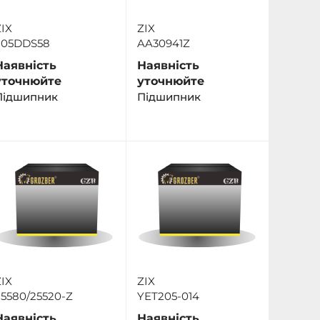
IX
ZIX
205DDS58
AA30941Z
Наявність
Наявність
уточнюйте
уточнюйте
Підшипник
Підшипник
IX
ZIX
25580/25520-Z
YET205-014
Наявність
Наявність