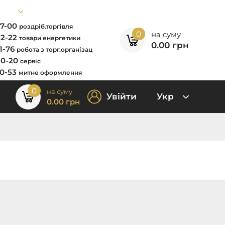
67-00
роздріб.торгівля
0
на суму
52-22
товари енергетики
0.00
грн
11-76
робота з торг.організац
80-20
сервіс
00-53
митне оформлення
0
на суму
Увійти
Укр
0.00
грн