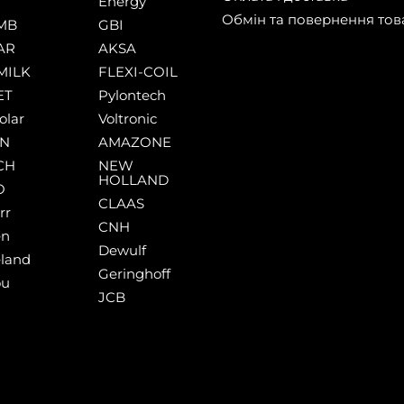
Energy
Обмін та повернення тов
MB
GBI
AR
AKSA
MILK
FLEXI-COIL
ET
Pylontech
olar
Voltronic
AN
AMAZONE
CH
NEW
HOLLAND
O
CLAAS
rr
CNH
en
Dewulf
land
Geringhoff
ou
JCB