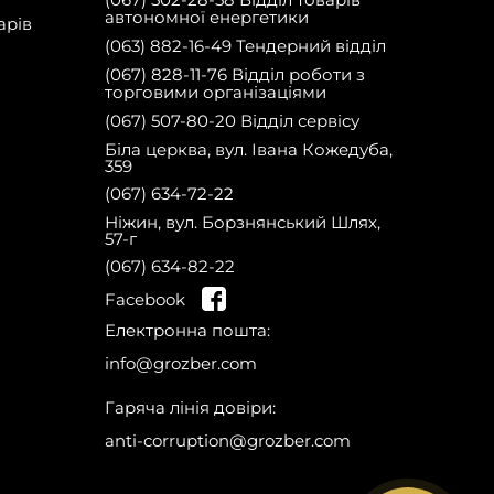
автономної енергетики
арів
(063) 882-16-49 Тендерний відділ
(067) 828-11-76 Відділ роботи з
торговими організаціями
(067) 507-80-20 Відділ сервісу
Біла церква, вул. Івана Кожедуба,
359
(067) 634-72-22
Зареєструйся
Ніжин, вул. Борзнянський Шлях,
57-г
на сайті та отрим
ай
зниж
ку 10%
на запчастини на перш
у
покупку!
(067) 634-82-22
Facebook
Електронна пошта:
info@grozber.com
Гаряча лінія довіри:
anti-corruption@grozber.com