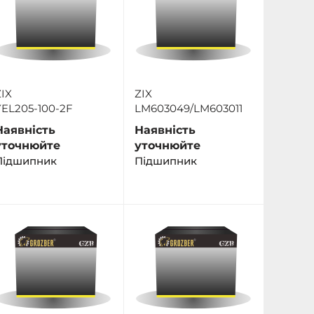
IX
ZIX
YEL205-100-2F
LM603049/LM603011
Наявність
Наявність
уточнюйте
уточнюйте
Підшипник
Підшипник