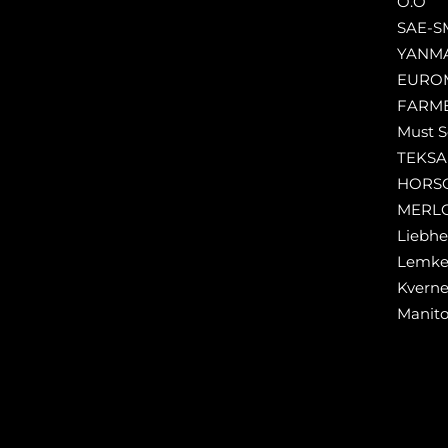
O.O
SAE-S
YANM
EURO
FARM
Must S
TEKS
HORS
MERL
Liebhe
Lemk
Kverne
Manit