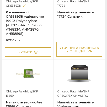
Chicago Rawhide/SKF
Chicago Rawhide/SKF
CR538938
17724
Є в наявності
Наявність уточнюйте
CR538938 ущільнення
17724 Сальник
19923 Polyacrylate
(AH209644, DE32663,
AT48334, AH142870,
AH158595)
637.10
грн
УТОЧНИТИ НАЯВНІСТЬ
У МЕНЕДЖЕРА
КУПИТИ
Chicago Rawhide/SKF
Chicago Rawhide/SKF
13569
CR50X75X10HMS5RG
Наявність уточнюйте
Наявність уточнюйте
13569 Сальник
Ущільнення