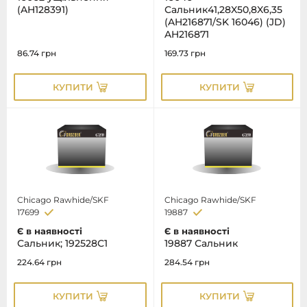
(AH128391)
Сальник41,28X50,8X6,35
(AH216871/SK 16046) (JD)
AH216871
86.74
грн
169.73
грн
КУПИТИ
КУПИТИ
Chicago Rawhide/SKF
Chicago Rawhide/SKF
17699
19887
Є в наявності
Є в наявності
Сальник; 192528С1
19887 Сальник
224.64
грн
284.54
грн
КУПИТИ
КУПИТИ