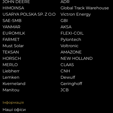
JOHN DEERE
ADR
HIMOINSA
Global Track Warehouse
USARYA POLSKA SP. Z O.O
Victron Energy
SAE-SMB
GBI
YANMAR
AKSA
EUROMILK
FLEXI-COIL
FARMET
Pylontech
Must Solar
Voltronic
TEKSAN
AMAZONE
HORSCH
NEW HOLLAND
MERLO
CLAAS
Liebherr
CNH
Lemken
Dewulf
Kverneland
Geringhoff
Manitou
JCB
Інформація
Наші офіси