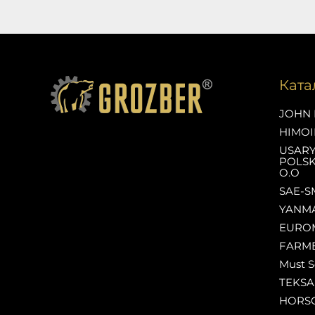
Ката
JOHN 
HIMOI
USAR
POLSK
O.O
SAE-S
YANM
EURO
FARM
Must S
TEKS
HORS