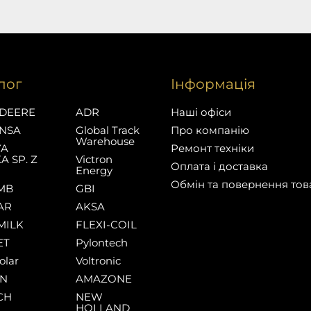
лог
Інформація
DEERE
ADR
Наші офіси
NSA
Global Track
Про компанію
Warehouse
YA
Ремонт техніки
A SP. Z
Victron
Оплата і доставка
Energy
Обмін та повернення тов
MB
GBI
AR
AKSA
MILK
FLEXI-COIL
ET
Pylontech
olar
Voltronic
AN
AMAZONE
CH
NEW
HOLLAND