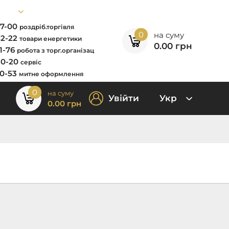
67-00
роздріб.торгівля
0
на суму
52-22
товари енергетики
0.00
грн
11-76
робота з торг.організац
80-20
сервіс
00-53
митне оформлення
0
на суму
Увійти
Укр
0.00
грн