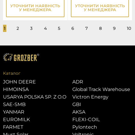
УТОЧНИТИ НАЯВНІСТЬ
УТОЧНИТИ НАЯВНІСТЬ
У МЕНЕДЖЕРА
У МЕНЕДЖЕРА
1
2
3
4
5
6
7
8
9
10
Каталог
JOHN DEERE
ADR
HIMOINSA
Global Track Warehouse
USARYA POLSKA SP. Z O.O
Victron Energy
SAE-SMB
GBI
YANMAR
AKSA
EUROMILK
FLEXI-COIL
FARMET
Pylontech
Must Solar
Voltronic