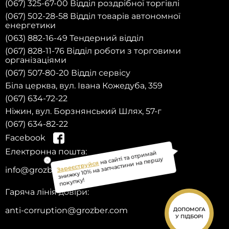
(067) 325-67-00 Відділ роздрібної торгівлі
(067) 502-28-58 Відділ товарів автономної
енергетики
(063) 882-16-49 Тендерний відділ
(067) 828-11-76 Відділ роботи з торговими
організаціями
(067) 507-80-20 Відділ сервісу
Біла церква, вул. Івана Кожедуба, 359
(067) 634-72-22
Ніжин, вул. Борзнянський Шлях, 57-г
(067) 634-82-22
Facebook
Електронна пошта:
на сайті та отримай
Зареєструйся
знижку 10% на запчастини на першу
info@grozber.com
покупку!
Гаряча лінія довіри:
anti-corruption@grozber.com
ДОПОМОГА
У ПІДБОРІ