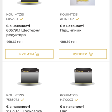
KOUIMTZIS
KOUIMTZIS
605791.1
AH171602
Є в наявності
Є в наявності
605791.1 Шестерня
Пiдшипник
редуктора
468.62
грн
488.59
грн
КУПИТИ
КУПИТИ
KOUIMTZIS
KOUIMTZIS
758307.1
H210003
Є в наявності
Є в наявності
758307.1 Прокладка
Пас