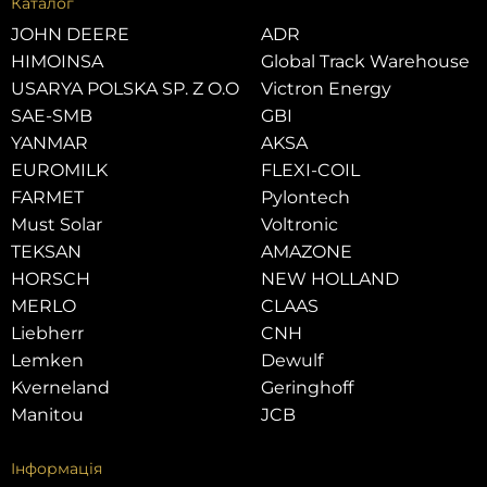
Каталог
JOHN DEERE
ADR
HIMOINSA
Global Track Warehouse
USARYA POLSKA SP. Z O.O
Victron Energy
SAE-SMB
GBI
YANMAR
AKSA
EUROMILK
FLEXI-COIL
FARMET
Pylontech
Must Solar
Voltronic
TEKSAN
AMAZONE
HORSCH
NEW HOLLAND
MERLO
CLAAS
Liebherr
CNH
Lemken
Dewulf
Kverneland
Geringhoff
Manitou
JCB
Інформація