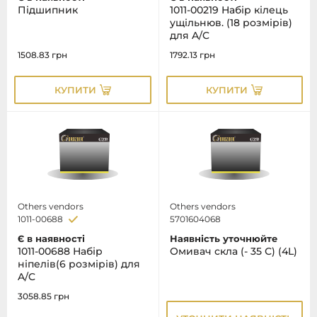
Підшипник
1011-00219 Набір кілець
ущільнюв. (18 розмірів)
для A/C
1508.83
грн
1792.13
грн
КУПИТИ
КУПИТИ
Others vendors
Others vendors
1011-00688
5701604068
Є в наявності
Наявність уточнюйте
1011-00688 Набір
Омивач скла (- 35 С) (4L)
ніпелів(6 розмірів) для
A/C
3058.85
грн