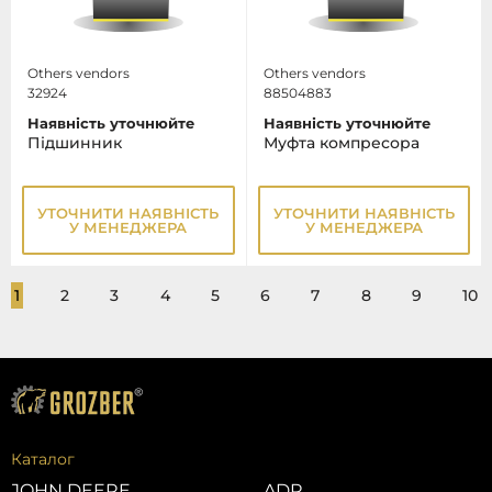
Others vendors
Others vendors
32924
88504883
Наявність уточнюйте
Наявність уточнюйте
Підшинник
Муфта компресора
УТОЧНИТИ НАЯВНІСТЬ
УТОЧНИТИ НАЯВНІСТЬ
У МЕНЕДЖЕРА
У МЕНЕДЖЕРА
1
2
3
4
5
6
7
8
9
10
Каталог
JOHN DEERE
ADR