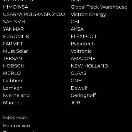
HIMOINSA
Global Track Warehouse
USARYA POLSKA SP. Z O.O
Victron Energy
SAE-SMB
GBI
YANMAR
AKSA
EUROMILK
FLEXI-COIL
FARMET
Pylontech
Must Solar
Voltronic
TEKSAN
AMAZONE
HORSCH
NEW HOLLAND
MERLO
CLAAS
Liebherr
CNH
Lemken
Dewulf
Kverneland
Geringhoff
Manitou
JCB
Інформація
Наші офіси