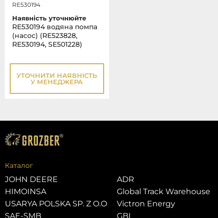
RE530194
Наявність уточнюйте
RE530194 водяна помпа
(насос) (RE523828,
RE530194, SE501228)
УТОЧНИТИ НАЯВНІСТЬ
У МЕНЕДЖЕРА
Каталог
JOHN DEERE
ADR
HIMOINSA
Global Track Warehouse
USARYA POLSKA SP. Z O.O
Victron Energy
SAE-SMB
GBI