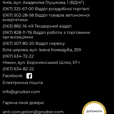
Київ, вул. Академіка Глушкова, 1 (ВДНГ)
(067) 325-67-00 Відділ роздрібної торгівлі
(067) 502-28-58 Відділ товарів автономної
енергетики
(063) 882-16-49 Тендерний відділ
(067) 828-11-76 Відділ роботи з торговими
організаціями
(067) 507-80-20 Відділ сервісу
Біла церква, вул. Івана Кожедуба, 359
(067) 634-72-22
Ніжин, вул. Борзнянський Шлях, 57-г
(067) 634-82-22
Facebook
Електронна пошта:
на сайті та отримай
Зареєструйся
знижку 10% на запчастини на першу
info@grozber.com
покупку!
Гаряча лінія довіри:
anti-corruption@grozber.com
ДОПОМОГА