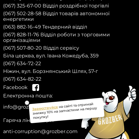
(067) 325-67-00 Відділ роздрібної торгівлі
(067) 502-28-58 Відділ товарів автономної
енергетики
(063) 882-16-49 Тендерний відділ
(067) 828-11-76 Відділ роботи з торговими
організаціями
(067) 507-80-20 Відділ сервісу
Біла церква, вул. Івана Кожедуба, 359
(067) 634-72-22
Ніжин, вул. Борзнянський Шлях, 57-г
(067) 634-82-22
Facebook
Електронна пошта:
Зареєструйся
на сайті та отримай
info@grozber.com
знижку 10% на запчастини на першу
покупку!
Гаряча лінія довіри:
anti-corruption@grozber.com