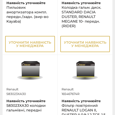
Наявність уточнюйте
Наявність уточнюйте
Пильовик
Колодка гальм. диск.
амортизатора компл.
STANDARD DACIA
передн./задн. (вир-во
DUSTER, RENAULT
Kayaba)
MEGANE 10- передн.
(RIDER)
УТОЧНИТИ НАЯВНІСТЬ
УТОЧНИТИ НАЯВНІСТЬ
У МЕНЕДЖЕРА
У МЕНЕДЖЕРА
Renault
Renault
583023XA30
165467674R
Наявність уточнюйте
Наявність уточнюйте
583023ХА30 колодки
Фільтр повітряний
гальмівні, передні
RENAULT LOGAN II,
DUSTER II 0.9-1.2 TCE, 1.5