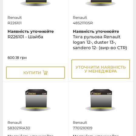
Renault
Renault
R226101
485211105R
Наявність уточнюйте
Наявність уточнюйте
R226101 - Шайба
Тяга рульова Renault
logan 12-, duster 13-,
sandero 12- (вир-во CTR)
600.18
грн
УТОЧНИТИ НАЯВНІСТЬ
У МЕНЕДЖЕРА
КУПИТИ
Renault
Renault
583021RA30
7701210109