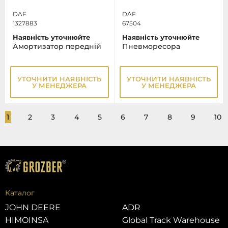
DAF
DAF
1327883
67504
Наявність уточнюйте
Наявність уточнюйте
Амортизатор передній
Пневморесора
УТОЧНИТИ НАЯВНІСТЬ
УТОЧНИТИ НАЯВНІСТЬ
У МЕНЕДЖЕРА
У МЕНЕДЖЕРА
1
2
3
4
5
6
7
8
9
10
Каталог
JOHN DEERE
ADR
HIMOINSA
Global Track Warehouse