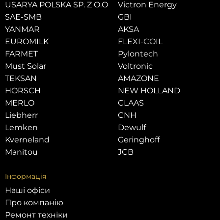
USARYA POLSKA SP. Z O.O
Victron Energy
SAE-SMB
GBI
YANMAR
AKSA
EUROMILK
FLEXI-COIL
FARMET
Pylontech
Must Solar
Voltronic
TEKSAN
AMAZONE
HORSCH
NEW HOLLAND
MERLO
CLAAS
Liebherr
CNH
Lemken
Dewulf
Kverneland
Geringhoff
Manitou
JCB
Інформація
Наші офіси
Про компанію
Ремонт техніки