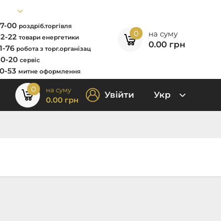
67-00
роздріб.торгівля
0
на суму
52-22
товари енергетики
0.00
грн
11-76
робота з торг.організац
80-20
сервіс
00-53
митне оформлення
0
на суму
Увійти
Укр
0.00
грн