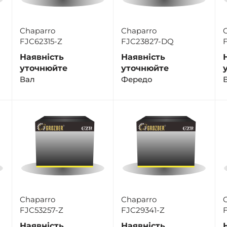
Chaparro
Chaparro
FJC62315-Z
FJC23827-DQ
Наявність
Наявність
уточнюйте
уточнюйте
Вал
Фередо
Chaparro
Chaparro
FJC53257-Z
FJC29341-Z
Наявність
Наявність