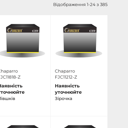
Відображення 1-24 з 385
Chaparro
Chaparro
JC11818-Z
FJC11212-Z
Наявність
Наявність
уточнюйте
уточнюйте
Півшків
Зірочка