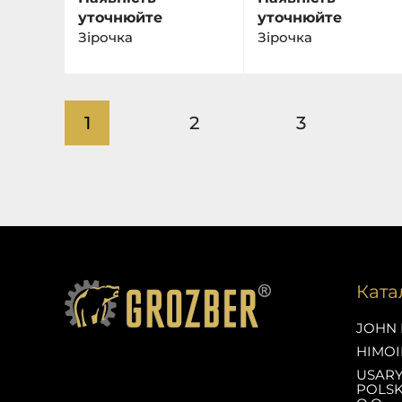
уточнюйте
уточнюйте
Зірочка
Зірочка
1
2
3
Ката
JOHN 
HIMOI
USAR
POLSK