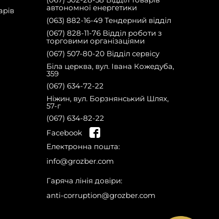
автономної енергетики
арів
(063) 882-16-49 Тендерний відділ
(067) 828-11-76 Відділ роботи з
торговими організаціями
(067) 507-80-20 Відділ сервісу
Біла церква, вул. Івана Кожедуба,
359
(067) 634-72-22
Ніжин, вул. Борзнянський Шлях,
Зареєструйся
57-г
на сайті та отримай
знижку 10% на запчастини на першу
(067) 634-82-22
покупку!
Facebook
Електронна пошта:
info@grozber.com
Гаряча лінія довіри:
anti-corruption@grozber.com