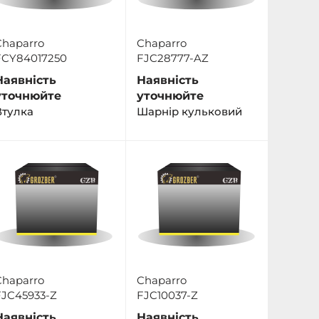
Chaparro
Chaparro
FCY84017250
FJC28777-AZ
Наявність
Наявність
уточнюйте
уточнюйте
Втулка
Шарнір кульковий
Chaparro
Chaparro
FJC45933-Z
FJC10037-Z
Наявність
Наявність