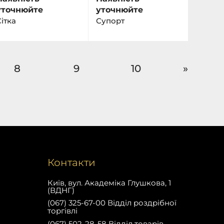
уточнюйте
уточнюйте
ітка
Супорт
8
9
10
»
Контакти
Київ, вул. Академіка Глушкова, 1
(ВДНГ)
(067) 325-67-00 Відділ роздрібної
торгівлі
(067) 502-28-58 Відділ товарів