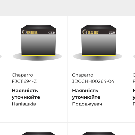
Chaparro
Chaparro
FJC11694-Z
JDCCHH00264-04
F
Наявність
Наявність
уточнюйте
уточнюйте
Напiвшкiв
Подовжувач