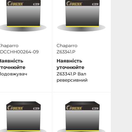
Chaparro
Chaparro
JDCCHH00264-09
Z63341.P
Наявність
Наявність
уточнюйте
уточнюйте
Подовжувач
Z63341.P Вал
реверсивний