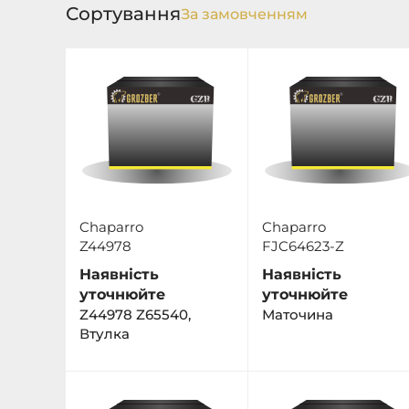
Сортування
Chaparro
Chaparro
Z44978
FJC64623-Z
Наявність
Наявність
уточнюйте
уточнюйте
Z44978 Z65540,
Маточина
Втулка