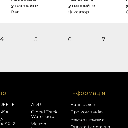
уточнюйте
уточнюйте
Вал
Фіксатор
С
4
5
6
7
лог
Інформація
DEERE
ADR
Наші офіси
NSA
Global Track
Про компанію
Warehouse
YA
Ремонт техніки
A SP. Z
Victron
Оплата і доставка