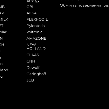
Energy
Обмін та повернення тов
MB
GBI
AR
AKSA
MILK
FLEXI-COIL
ET
Pylontech
olar
Voltronic
AN
AMAZONE
CH
NEW
HOLLAND
O
CLAAS
rr
CNH
en
Dewulf
land
Geringhoff
ou
JCB