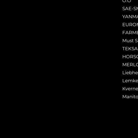
O.O
SAE-S
YANM
EURO
FARM
Must S
TEKS
HORS
MERL
Liebhe
Lemk
Kverne
Manit