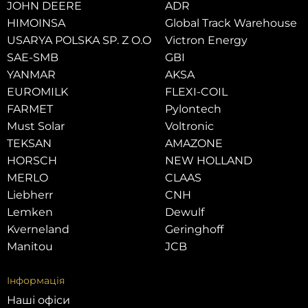
JOHN DEERE
ADR
HIMOINSA
Global Track Warehouse
USARYA POLSKA SP. Z O.O
Victron Energy
SAE-SMB
GBI
YANMAR
AKSA
EUROMILK
FLEXI-COIL
FARMET
Pylontech
Must Solar
Voltronic
TEKSAN
AMAZONE
HORSCH
NEW HOLLAND
MERLO
CLAAS
Liebherr
CNH
Lemken
Dewulf
Kverneland
Geringhoff
Manitou
JCB
Інформація
Наші офіси