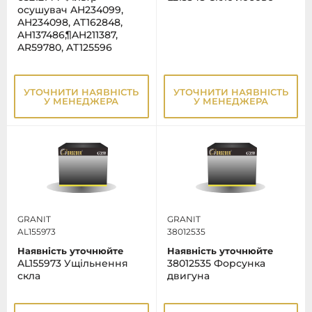
осушувач AH234099,
AH234098, AT162848,
AH137486,¶AH211387,
AR59780, AT125596
УТОЧНИТИ НАЯВНІСТЬ
УТОЧНИТИ НАЯВНІСТЬ
У МЕНЕДЖЕРА
У МЕНЕДЖЕРА
GRANIT
GRANIT
AL155973
38012535
Наявність уточнюйте
Наявність уточнюйте
AL155973 Ущільнення
38012535 Форсунка
скла
двигуна