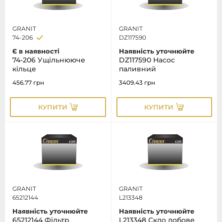
GRANIT
GRANIT
74-206
DZ117590
Є в наявності
Наявність уточнюйте
74-206 Ущільнююче
DZ117590 Насос
кільце
паливний
456.77
грн
3409.43
грн
КУПИТИ
КУПИТИ
GRANIT
GRANIT
65212144
L213348
Наявність уточнюйте
Наявність уточнюйте
65212144 Фільтр
L213348 Скло лобове