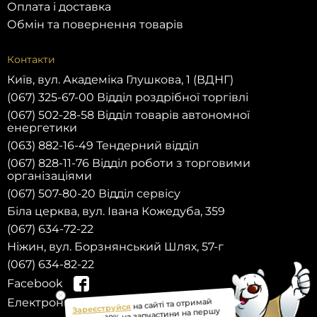
Оплата і доставка
Обмін та повернення товарів
Контакти
Київ, вул. Академіка Глушкова, 1 (ВДНГ)
(067) 325-67-00 Відділ роздрібної торгівлі
(067) 502-28-58 Відділ товарів автономної
енергетики
(063) 882-16-49 Тендерний відділ
(067) 828-11-76 Відділ роботи з торговими
організаціями
(067) 507-80-20 Відділ сервісу
Біла церква, вул. Івана Кожедуба, 359
(067) 634-72-22
Ніжин, вул. Борзнянський Шлях, 57-г
(067) 634-82-22
Facebook
Зареєструйся
на сайті та отримай
Електронна пошта:
знижку 10% на запчастини на першу