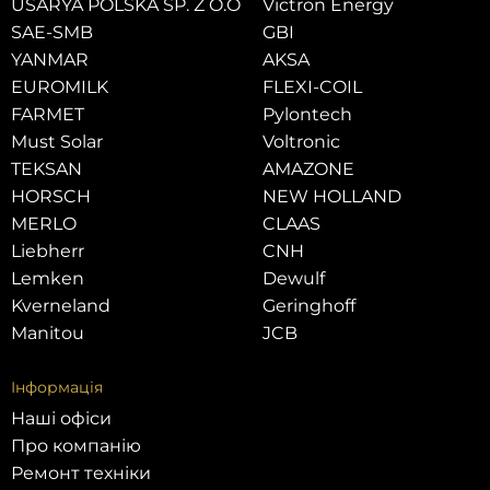
USARYA POLSKA SP. Z O.O
Victron Energy
SAE-SMB
GBI
YANMAR
AKSA
EUROMILK
FLEXI-COIL
FARMET
Pylontech
Must Solar
Voltronic
TEKSAN
AMAZONE
HORSCH
NEW HOLLAND
MERLO
CLAAS
Liebherr
CNH
Lemken
Dewulf
Kverneland
Geringhoff
Manitou
JCB
Інформація
Наші офіси
Про компанію
Ремонт техніки