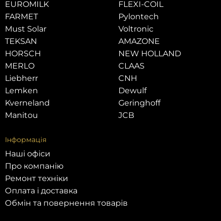
EUROMILK
FLEXI-COIL
FARMET
Pylontech
Must Solar
Voltronic
TEKSAN
AMAZONE
HORSCH
NEW HOLLAND
MERLO
CLAAS
Liebherr
CNH
Lemken
Dewulf
Kverneland
Geringhoff
Manitou
JCB
Інформація
Наші офіси
Про компанію
Ремонт техніки
Оплата і доставка
Обмін та повернення товарів