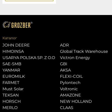
Каталог
JOHN DEERE
ADR
HIMOINSA
Global Track Warehouse
USARYA POLSKA SP. Z O.O
Victron Energy
SAE-SMB
GBI
YANMAR
AKSA
EUROMILK
FLEXI-COIL
FARMET
Pylontech
Must Solar
Voltronic
TEKSAN
AMAZONE
HORSCH
NEW HOLLAND
MERLO
CLAAS