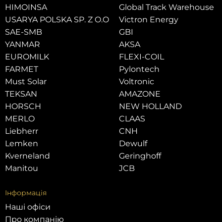
HIMOINSA
Global Track Warehouse
USARYA POLSKA SP. Z O.O
Victron Energy
SAE-SMB
GBI
YANMAR
AKSA
EUROMILK
FLEXI-COIL
FARMET
Pylontech
Must Solar
Voltronic
TEKSAN
AMAZONE
HORSCH
NEW HOLLAND
MERLO
CLAAS
Liebherr
CNH
Lemken
Dewulf
Kverneland
Geringhoff
Manitou
JCB
Інформація
Наші офіси
Про компанію