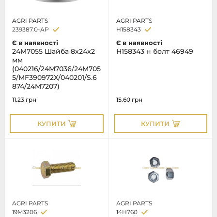
AGRI PARTS
AGRI PARTS
239387.0-AP
H158343
Є в наявності
Є в наявності
24M7055 Шайба 8x24x2
H158343 н болт 46949
мм
(040216/24M7036/24M705
5/MF390972X/040201/S.6
874/24M7207)
11.23
грн
15.60
грн
КУПИТИ
КУПИТИ
AGRI PARTS
AGRI PARTS
19M3206
14H760