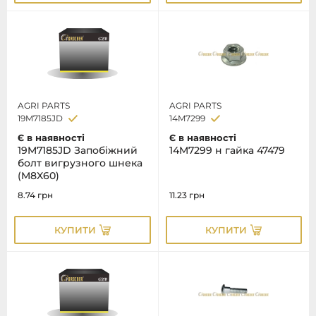
AGRI PARTS
AGRI PARTS
19M7185JD
14M7299
Є в наявності
Є в наявності
19M7185JD Запобіжний
14M7299 н гайка 47479
болт вигрузного шнека
(M8X60)
8.74
грн
11.23
грн
КУПИТИ
КУПИТИ