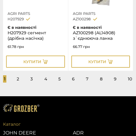
AGRI PARTS
AGRI PARTS
H207929
AZ100298
Є в наявності
Є в наявності
H207929 сегмент
AZ100298 (AL14908)
(дрібна насічка)
з`єднююча ланка
61.78
грн
66.77
грн
КУПИТИ
КУПИТИ
1
2
3
4
5
6
7
8
9
10
Каталог
JOHN DEERE
ADR