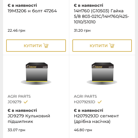
Є в наявності
Є в наявності
19M3206 н болт 47264
14H760 (G10503) Гайка
5/8 803-021С/14Н760/425-
1010/S1010
22.46
грн
31.20
грн
КУПИТИ
КУПИТИ
AGRI PARTS
AGRI PARTS
JD9279
H207929JD
Є в наявності
Є в наявності
JD9279 Кульковий
H207929JD сегмент
підшипник
(дрібна насічка)
33.07
грн
46.80
грн