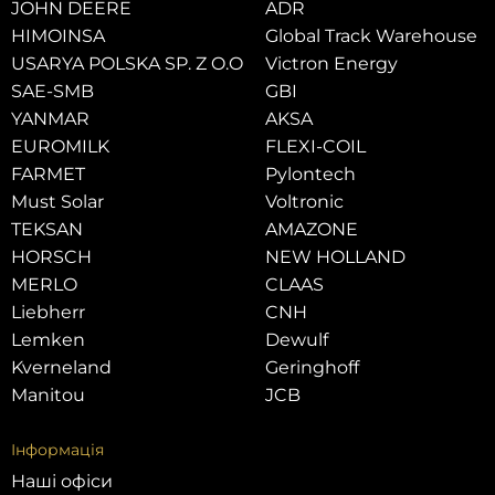
JOHN DEERE
ADR
HIMOINSA
Global Track Warehouse
USARYA POLSKA SP. Z O.O
Victron Energy
SAE-SMB
GBI
YANMAR
AKSA
EUROMILK
FLEXI-COIL
FARMET
Pylontech
Must Solar
Voltronic
TEKSAN
AMAZONE
HORSCH
NEW HOLLAND
MERLO
CLAAS
Liebherr
CNH
Lemken
Dewulf
Kverneland
Geringhoff
Manitou
JCB
Інформація
Наші офіси