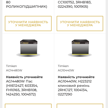
80
CC100752, 3RHB183,
РОЛИКОПІДШИПНИК)
0224390, 1001905)
УТОЧНИТИ НАЯВНІСТЬ
УТОЧНИТИ НАЯВНІСТЬ
У МЕНЕДЖЕРА
У МЕНЕДЖЕРА
Timken
Timken
AG14480W
AG10440W
Наявність уточнюйте
Наявність уточнюйте
AG14480W Пас
AG10440W, H223212
(HXE12427, 603354,
клиновий ремінь
FH10165, 3RHB108,
2RHC127, 1004134,
1424250, 1004572)
0227290