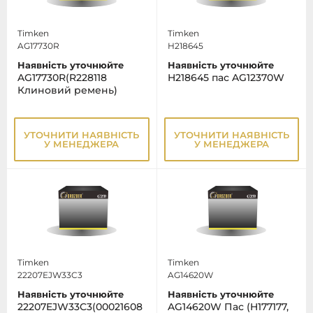
Timken
Timken
AG17730R
H218645
Наявність уточнюйте
Наявність уточнюйте
AG17730R(R228118
H218645 пас AG12370W
Клиновий ремень)
УТОЧНИТИ НАЯВНІСТЬ
УТОЧНИТИ НАЯВНІСТЬ
У МЕНЕДЖЕРА
У МЕНЕДЖЕРА
Timken
Timken
22207EJW33C3
AG14620W
Наявність уточнюйте
Наявність уточнюйте
22207EJW33C3(00021608
AG14620W Пас (H177177,