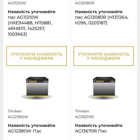
AG11210W
AG13080R
Наявність уточнюйте
Наявність уточнюйте
пас AG11210W
пас AG13080R (H137264,
(HXE94488, H115881,
HJ96, 0203187)
4RHB111, 1425257,
1003663)
УТОЧНИТИ НАЯВНІСТЬ
УТОЧНИТИ НАЯВНІСТЬ
У МЕНЕДЖЕРА
У МЕНЕДЖЕРА
Timken
Timken
AG12380W
AG13670R
Наявність уточнюйте
Наявність уточнюйте
AG12380W Пас
AG13670R Пас