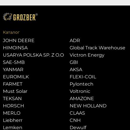
Каталог
JOHN DEERE
ADR
HIMOINSA
Global Track Warehouse
USARYA POLSKA SP. Z O.O
Victron Energy
SAE-SMB
GBI
YANMAR
AKSA
EUROMILK
FLEXI-COIL
FARMET
Pylontech
Must Solar
Voltronic
TEKSAN
AMAZONE
HORSCH
NEW HOLLAND
MERLO
CLAAS
Liebherr
CNH
Lemken
Dewulf