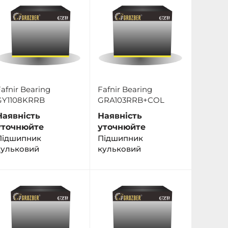
afnir Bearing
Fafnir Bearing
GY1108KRRB
GRA103RRB+COL
Наявність
Наявність
уточнюйте
уточнюйте
Пiдшипник
Підшипник
кульковий
кульковий