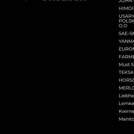
JOHN 
HIMOI
USAR
POLSK
O.O
SAE-S
YANM
EURO
FARM
Must S
TEKS
HORS
MERL
Liebhe
Lemk
Kverne
Manit