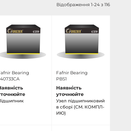
Відображення 1-24 з 116
afnir Bearing
Fafnir Bearing
540733CA
PBS1
Наявність
Наявність
уточнюйте
уточнюйте
Підшипник
Узел підшипниковий
в сборі (СМ. КОМПЛ-
ИЮ)