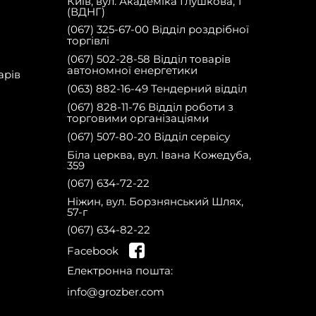
Київ, вул. Академіка Глушкова, 1
(ВДНГ)
(067) 325-67-00 Відділ роздрібної
торгівлі
(067) 502-28-58 Відділ товарів
автономної енергетики
арів
(063) 882-16-49 Тендерний відділ
(067) 828-11-76 Відділ роботи з
торговими організаціями
(067) 507-80-20 Відділ сервісу
Біла церква, вул. Івана Кожедуба,
359
(067) 634-72-22
Ніжин, вул. Борзнянський Шлях,
57-г
(067) 634-82-22
на сайті та отримай
Facebook
знижку 10% на запчастини на першу
Зареєструйся
Електронна пошта:
покупку!
info@grozber.com