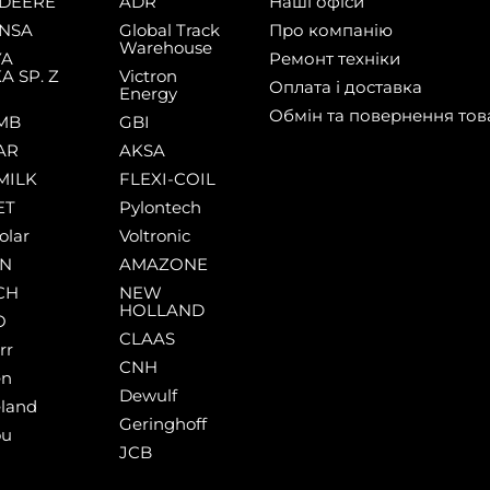
DEERE
ADR
Наші офіси
NSA
Global Track
Про компанію
Warehouse
YA
Ремонт техніки
A SP. Z
Victron
Оплата і доставка
Energy
Обмін та повернення тов
MB
GBI
AR
AKSA
MILK
FLEXI-COIL
ET
Pylontech
olar
Voltronic
AN
AMAZONE
CH
NEW
HOLLAND
O
CLAAS
rr
CNH
en
Dewulf
land
Geringhoff
ou
JCB