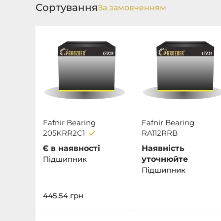
Сортування
Fafnir Bearing
Fafnir Bearing
205KRR2C1
RA112RRB
Є в наявності
Наявність
Підшипник
уточнюйте
Підшипник
445.54
грн