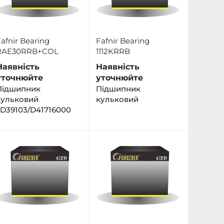
afnir Bearing
Fafnir Bearing
RAE30RRB+COL
1112KRRB
Наявність
Наявність
уточнюйте
уточнюйте
Підшипник
Пiдшипник
кульковий
кульковий
JD39103/D41716000