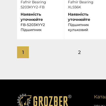
Fafnir Bearing
Fafnir Bearing
5203KYY2-FB
XLS56K
Наявність
Наявність
уточнюйте
уточнюйте
FB-5203KYY2
Підшипник
Пiдшипник
кульковий
1
2
Ката