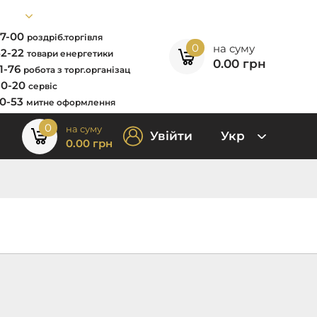
67-00
роздріб.торгівля
0
на суму
52-22
товари енергетики
0.00
грн
11-76
робота з торг.організац
80-20
сервіс
00-53
митне оформлення
0
на суму
Увійти
Укр
0.00
грн