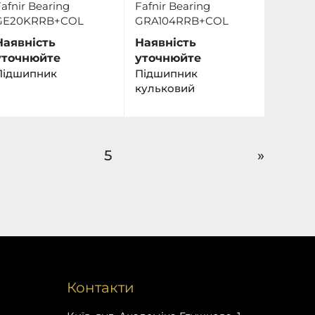
afnir Bearing
Fafnir Bearing
GE20KRRB+COL
GRA104RRB+COL
Наявність
Наявність
уточнюйте
уточнюйте
Підшипник
Підшипник
кульковий
5
»
Контакти