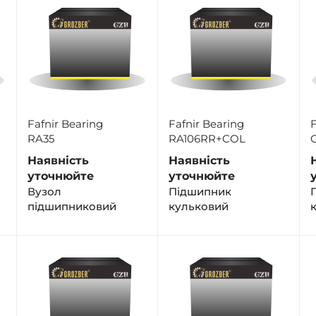
Fafnir Bearing
Fafnir Bearing
F
RA35
RA106RR+COL
Наявність
Наявність
уточнюйте
уточнюйте
Вузол
Підшипник
підшипниковий
кульковий