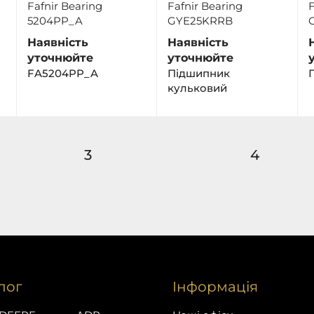
Fafnir Bearing
Fafnir Bearing
F
5204PP_A
GYE25KRRB
Наявність
Наявність
уточнюйте
уточнюйте
FA5204PP_A
Пiдшипник
кульковий
3
4
лог
Інформація