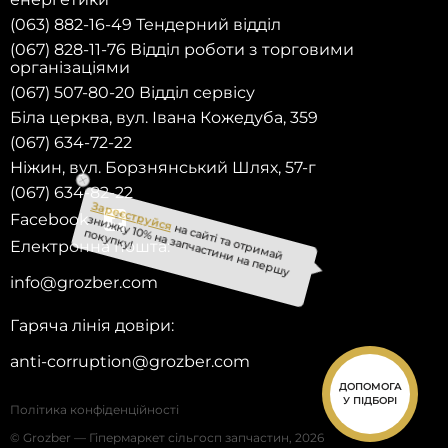
(063) 882-16-49 Тендерний відділ
(067) 828-11-76 Відділ роботи з торговими
організаціями
(067) 507-80-20 Відділ сервісу
Біла церква, вул. Івана Кожедуба, 359
(067) 634-72-22
Ніжин, вул. Борзнянський Шлях, 57-г
(067) 634-82-22
Facebook
Електронна пошта:
Зареєструйся
на сайті та отримай знижку 10% на запчастини на першу
покупку!
info@grozber.com
Гаряча лінія довіри:
anti-corruption@grozber.com
ДОПОМОГА
У ПІДБОРІ
Політика конфіденційності
© Grozber — Гіпермаркет сільгосп запчастин, 2026