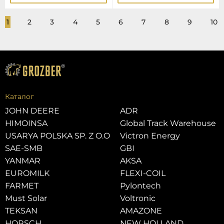
1
2
3
4
5
6
7
8
9
10
Каталог
JOHN DEERE
ADR
HIMOINSA
Global Track Warehouse
USARYA POLSKA SP. Z O.O
Victron Energy
SAE-SMB
GBI
YANMAR
AKSA
EUROMILK
FLEXI-COIL
FARMET
Pylontech
Must Solar
Voltronic
TEKSAN
AMAZONE
HORSCH
NEW HOLLAND