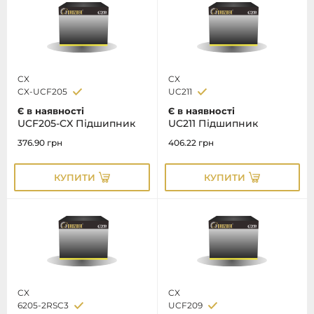
CX
CX
CX-UCF205
UC211
Є в наявності
Є в наявності
UCF205-CX Підшипник
UC211 Підшипник
376.90
грн
406.22
грн
КУПИТИ
КУПИТИ
CX
CX
6205-2RSC3
UCF209