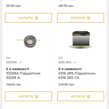
137.90
грн
139.78
грн
КУПИТИ
КУПИТИ
CX
CX
33209A
6316-2RS
Є в наявності
Є в наявності
33209A Підшипник
6316-2RS Підшипник
33209 A
6316 2RS CX
146.64
грн
249.60
грн
КУПИТИ
КУПИТИ