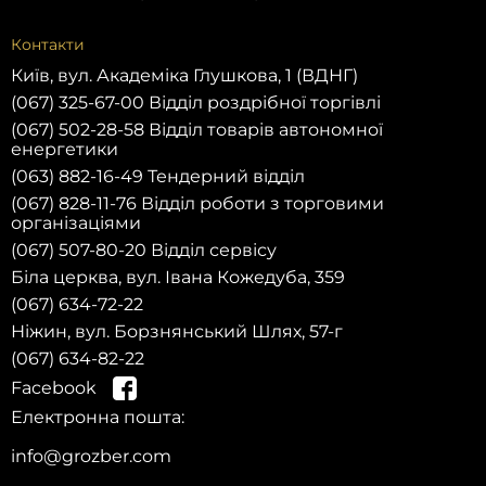
Контакти
Київ, вул. Академіка Глушкова, 1 (ВДНГ)
(067) 325-67-00 Відділ роздрібної торгівлі
(067) 502-28-58 Відділ товарів автономної
енергетики
(063) 882-16-49 Тендерний відділ
(067) 828-11-76 Відділ роботи з торговими
організаціями
(067) 507-80-20 Відділ сервісу
Біла церква, вул. Івана Кожедуба, 359
(067) 634-72-22
Ніжин, вул. Борзнянський Шлях, 57-г
(067) 634-82-22
Facebook
Електронна пошта:
на сайті та отримай
info@grozber.com
Зареєструйся
знижку 10% на запчастини на першу