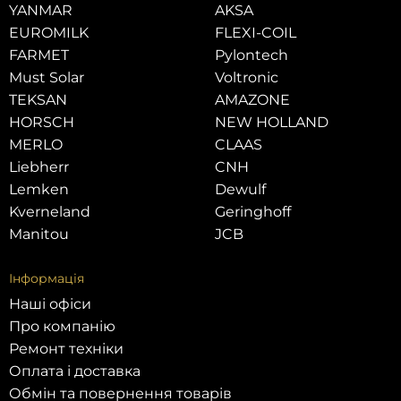
YANMAR
AKSA
EUROMILK
FLEXI-COIL
FARMET
Pylontech
Must Solar
Voltronic
TEKSAN
AMAZONE
HORSCH
NEW HOLLAND
MERLO
CLAAS
Liebherr
CNH
Lemken
Dewulf
Kverneland
Geringhoff
Manitou
JCB
Інформація
Наші офіси
Про компанію
Ремонт техніки
Оплата і доставка
Обмін та повернення товарів