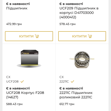
Є в наявності
Є в наявності
Підшипник
UCF209 Підшипник в
корпусі D41703000
(4000412)
472.99
грн
578.45
грн
КУПИТИ
КУПИТИ
CX
CX
UCF208
22211C
Є в наявності
Є в наявності
UCF208 Корпус F208
22211C Підшипник
(14627)
роликовий 22211С
588.43
грн
612.77
грн