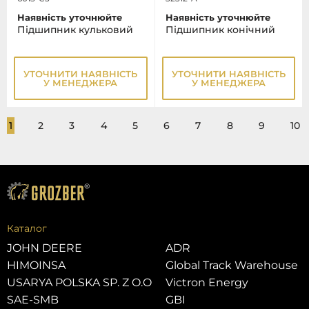
Наявність уточнюйте
Наявність уточнюйте
Підшипник кульковий
Підшипник конічний
УТОЧНИТИ НАЯВНІСТЬ
УТОЧНИТИ НАЯВНІСТЬ
У МЕНЕДЖЕРА
У МЕНЕДЖЕРА
1
2
3
4
5
6
7
8
9
10
Каталог
JOHN DEERE
ADR
HIMOINSA
Global Track Warehouse
USARYA POLSKA SP. Z O.O
Victron Energy
SAE-SMB
GBI