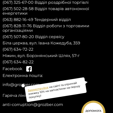
(067) 325-67-00 Відділ роздрібної торгівлі
(067) 502-28-58 Відділ товарів автономної
енергетики
(063) 882-16-49 Тендерний відділ
(067) 828-11-76 Відділ роботи з торговими
організаціями
(067) 507-80-20 Відділ сервісу
Біла церква, вул. Івана Кожедуба, 359
(067) 634-72-22
Ніжин, вул. Борзнянський Шлях, 57-г
(067) 634-82-22
Facebook
Електронна пошта:
Зареєструйся
на сайті та отримай
знижку 10% на запчастини на першу
покупку!
info@grozber.com
Гаряча лінія довіри:
anti-corruption@grozber.com
ДОПОМОГА